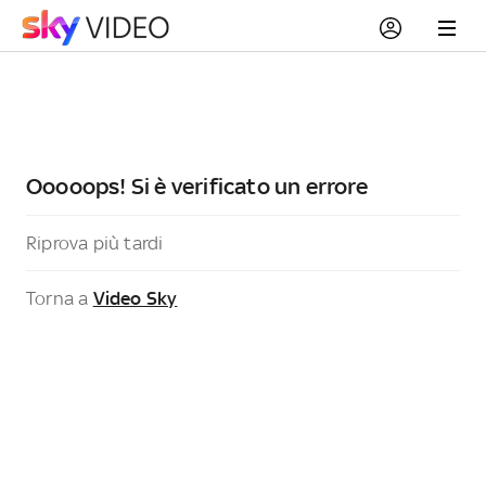
Ooooops! Si è verificato un errore
Riprova più tardi
Torna a
Video Sky