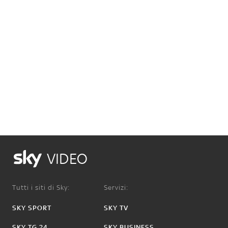
VIDEO
Tutti i siti di Sky:
Servizi:
SKY SPORT
SKY TV
SKY TG 24
SKY BUSINESS