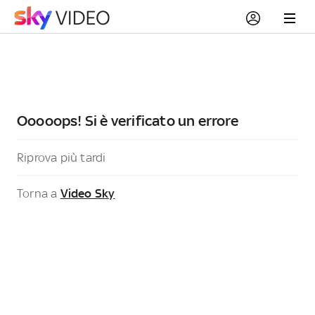
Ooooops! Si è verificato un errore
Riprova più tardi
Torna a
Video Sky