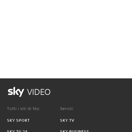
VIDEO
Tutti i siti di Sky:
Servizi:
SKY SPORT
SKY TV
SKY TG 24
SKY BUSINESS