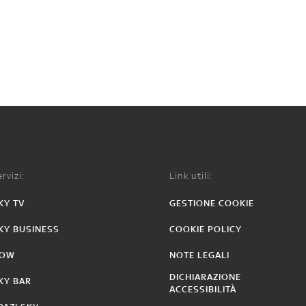
rvizi:
Link utili:
KY TV
GESTIONE COOKIE
KY BUSINESS
COOKIE POLICY
OW
NOTE LEGALI
DICHIARAZIONE
KY BAR
ACCESSIBILITÀ