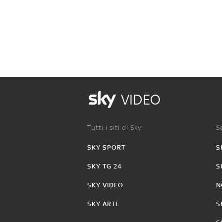
VIDEO
Tutti i siti di Sky:
Se
SKY SPORT
S
SKY TG 24
S
SKY VIDEO
N
SKY ARTE
S