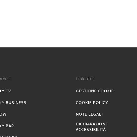
rvizi:
Link utili:
KY TV
GESTIONE COOKIE
KY BUSINESS
COOKIE POLICY
OW
NOTE LEGALI
DICHIARAZIONE
KY BAR
ACCESSIBILITÀ