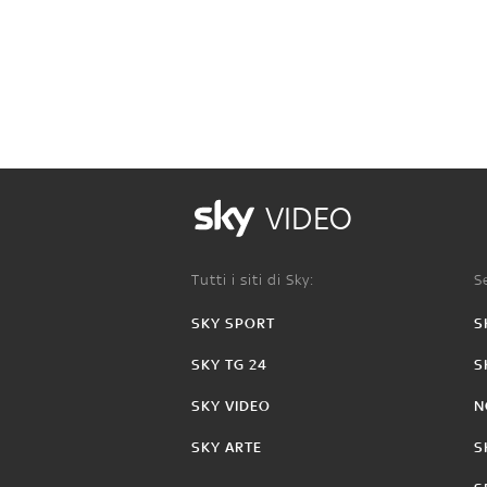
VIDEO
Tutti i siti di Sky:
Se
SKY SPORT
S
SKY TG 24
S
SKY VIDEO
N
SKY ARTE
S