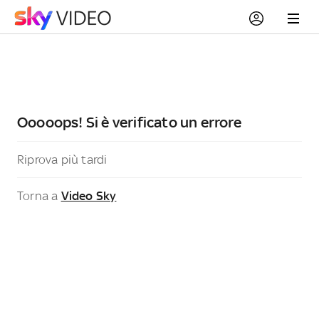
Ooooops! Si è verificato un errore
Riprova più tardi
Torna a
Video Sky