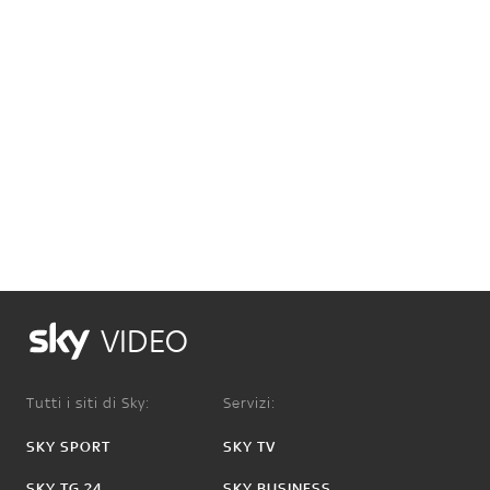
VIDEO
Tutti i siti di Sky:
Servizi:
SKY SPORT
SKY TV
SKY TG 24
SKY BUSINESS