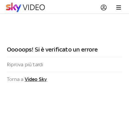
Ooooops! Si è verificato un errore
Riprova più tardi
Torna a
Video Sky