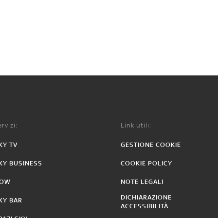
rvizi:
Link utili:
KY TV
GESTIONE COOKIE
KY BUSINESS
COOKIE POLICY
OW
NOTE LEGALI
DICHIARAZIONE
KY BAR
ACCESSIBILITÀ