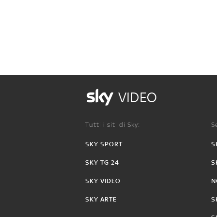
VIDEO
Tutti i siti di Sky:
Se
SKY SPORT
S
SKY TG 24
S
SKY VIDEO
N
SKY ARTE
S