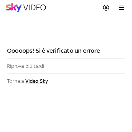
Ooooops! Si è verificato un errore
Riprova più tardi
Torna a
Video Sky