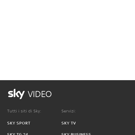
VIDEO
Tutti i siti di Sky:
Servizi:
SKY SPORT
SKY TV
SKY TG 24
SKY BUSINESS