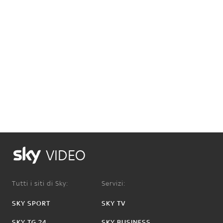
VIDEO
Tutti i siti di Sky:
Servizi:
SKY SPORT
SKY TV
SKY TG 24
SKY BUSINESS