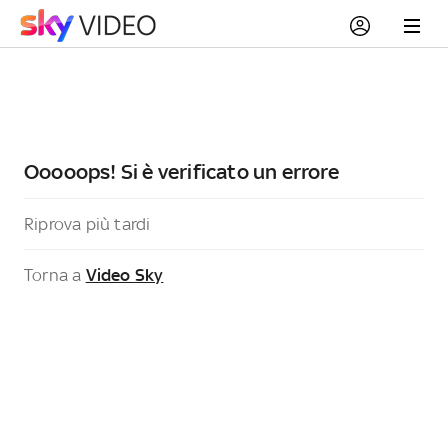
Ooooops! Si è verificato un errore
Riprova più tardi
Torna a
Video Sky