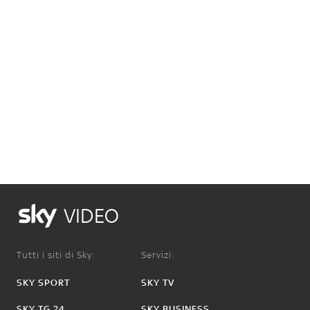
VIDEO
Tutti i siti di Sky:
Servizi:
SKY SPORT
SKY TV
SKY TG 24
SKY BUSINESS