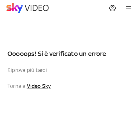
Ooooops! Si è verificato un errore
Riprova più tardi
Torna a
Video Sky