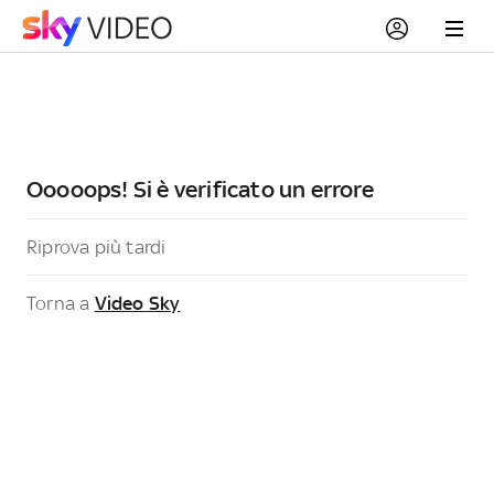
Ooooops! Si è verificato un errore
Riprova più tardi
Torna a
Video Sky