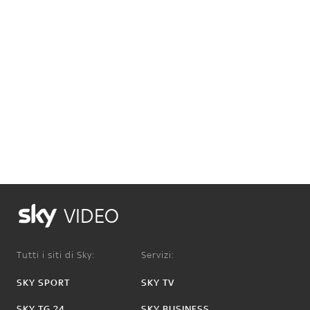
VIDEO
Tutti i siti di Sky:
Servizi:
SKY SPORT
SKY TV
SKY TG 24
SKY BUSINESS