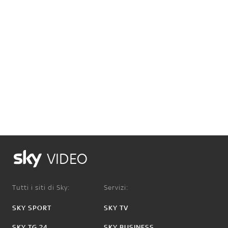
VIDEO
Tutti i siti di Sky:
Servizi:
SKY SPORT
SKY TV
SKY TG 24
SKY BUSINESS