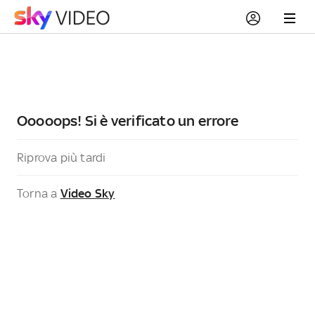
Ooooops! Si è verificato un errore
Riprova più tardi
Torna a
Video Sky