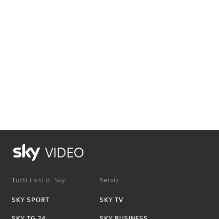
VIDEO
Tutti i siti di Sky:
Servizi:
SKY SPORT
SKY TV
SKY TG 24
SKY BUSINESS