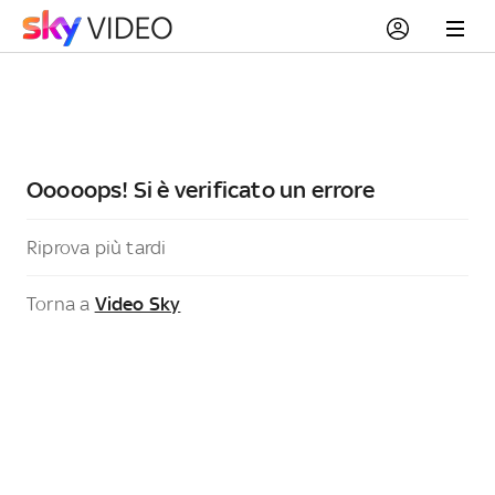
Ooooops! Si è verificato un errore
Riprova più tardi
Torna a
Video Sky