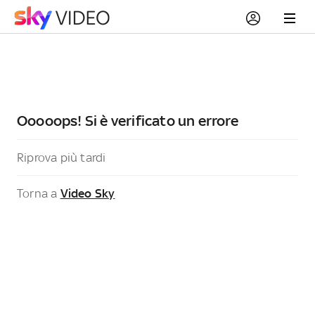
Ooooops! Si è verificato un errore
Riprova più tardi
Torna a
Video Sky