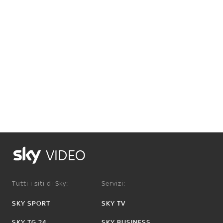
VIDEO
Tutti i siti di Sky:
Servizi:
SKY SPORT
SKY TV
SKY TG 24
SKY BUSINESS