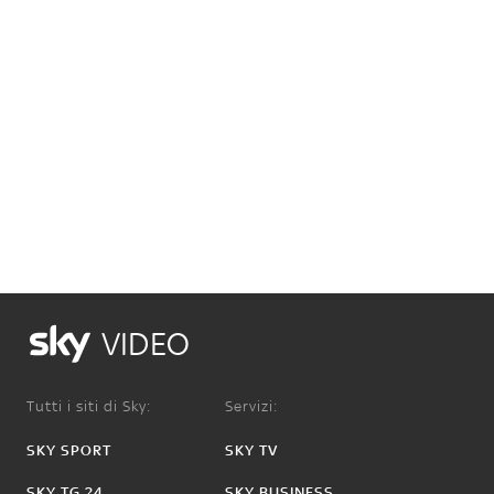
VIDEO
Tutti i siti di Sky:
Servizi:
SKY SPORT
SKY TV
SKY TG 24
SKY BUSINESS