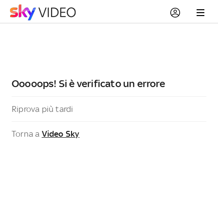
Ooooops! Si è verificato un errore
Riprova più tardi
Torna a
Video Sky