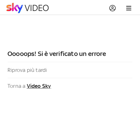
Ooooops! Si è verificato un errore
Riprova più tardi
Torna a
Video Sky