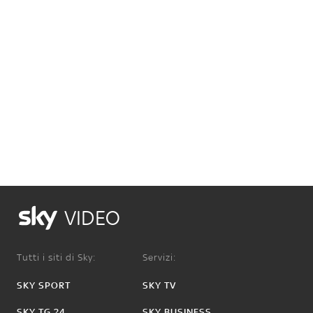
VIDEO
Tutti i siti di Sky:
Servizi:
SKY SPORT
SKY TV
SKY TG 24
SKY BUSINESS