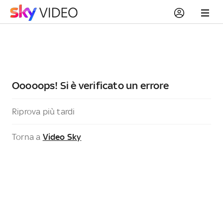
Ooooops! Si è verificato un errore
Riprova più tardi
Torna a
Video Sky