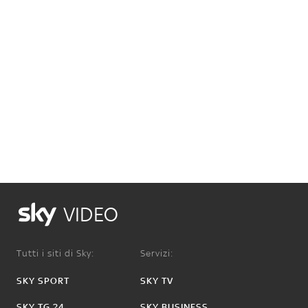
VIDEO
Tutti i siti di Sky:
Servizi:
SKY SPORT
SKY TV
SKY TG 24
SKY BUSINESS