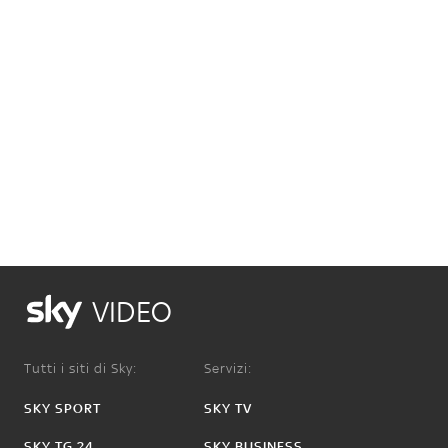
VIDEO
Tutti i siti di Sky:
Servizi:
SKY SPORT
SKY TV
SKY TG 24
SKY BUSINESS