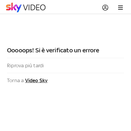
Ooooops! Si è verificato un errore
Riprova più tardi
Torna a
Video Sky