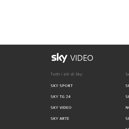
VIDEO
Tutti i siti di Sky:
Se
SKY SPORT
S
SKY TG 24
S
SKY VIDEO
N
SKY ARTE
S