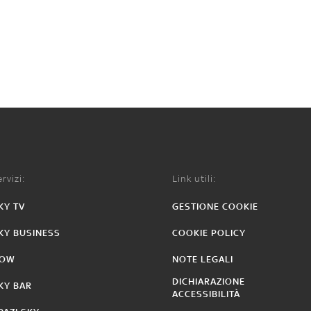
rvizi:
Link utili:
KY TV
GESTIONE COOKIE
KY BUSINESS
COOKIE POLICY
OW
NOTE LEGALI
DICHIARAZIONE
KY BAR
ACCESSIBILITÀ