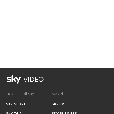
VIDEO
Tutti i siti di Sky:
Servizi:
SKY SPORT
SKY TV
SKY TG 24
SKY BUSINESS