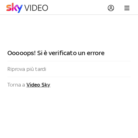
Ooooops! Si è verificato un errore
Riprova più tardi
Torna a
Video Sky