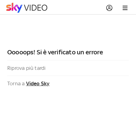
Ooooops! Si è verificato un errore
Riprova più tardi
Torna a
Video Sky