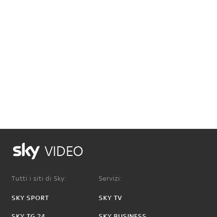
VIDEO
Tutti i siti di Sky:
Servizi:
SKY SPORT
SKY TV
SKY TG 24
SKY BUSINESS