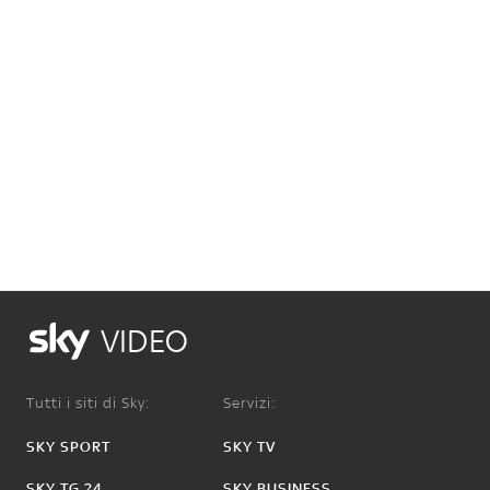
VIDEO
Tutti i siti di Sky:
Servizi:
SKY SPORT
SKY TV
SKY TG 24
SKY BUSINESS