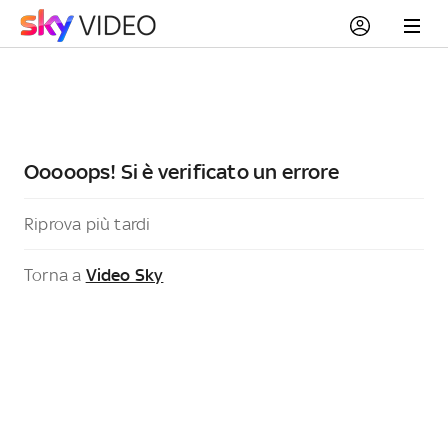
Ooooops! Si è verificato un errore
Riprova più tardi
Torna a
Video Sky