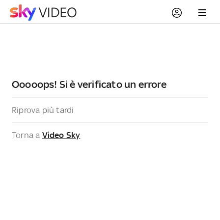
Ooooops! Si è verificato un errore
Riprova più tardi
Torna a
Video Sky