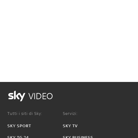
VIDEO
Tutti i siti di Sky:
Servizi:
SKY SPORT
SKY TV
SKY TG 24
SKY BUSINESS