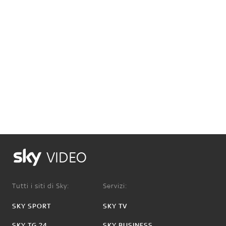
VIDEO
Tutti i siti di Sky:
Servizi:
SKY SPORT
SKY TV
SKY TG 24
SKY BUSINESS