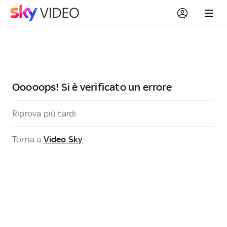
Ooooops! Si è verificato un errore
Riprova più tardi
Torna a
Video Sky