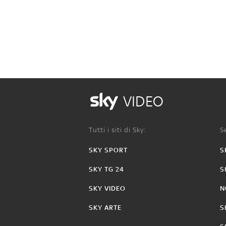
VIDEO
Tutti i siti di Sky:
Se
SKY SPORT
S
SKY TG 24
S
SKY VIDEO
N
SKY ARTE
S