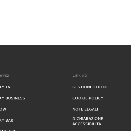
rvizi:
Link utili:
KY TV
GESTIONE COOKIE
KY BUSINESS
COOKIE POLICY
OW
NOTE LEGALI
DICHIARAZIONE
KY BAR
ACCESSIBILITÀ