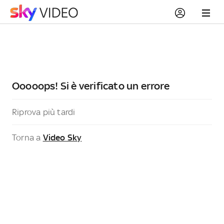
Ooooops! Si è verificato un errore
Riprova più tardi
Torna a
Video Sky