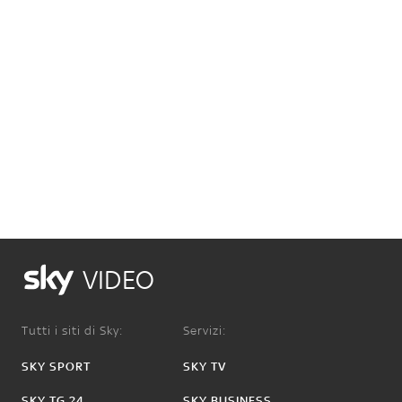
VIDEO
Tutti i siti di Sky:
Servizi:
SKY SPORT
SKY TV
SKY TG 24
SKY BUSINESS