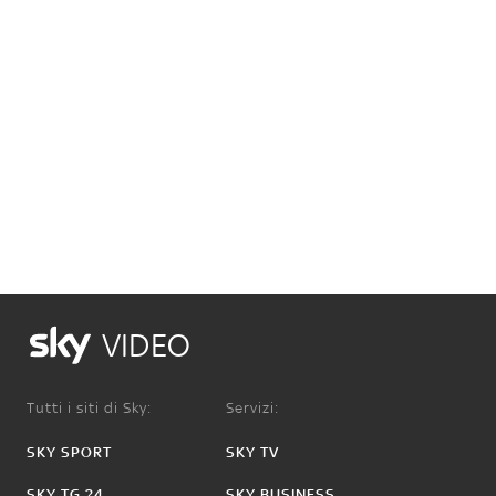
VIDEO
Tutti i siti di Sky:
Servizi:
SKY SPORT
SKY TV
SKY TG 24
SKY BUSINESS