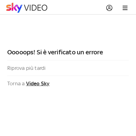
Ooooops! Si è verificato un errore
Riprova più tardi
Torna a
Video Sky