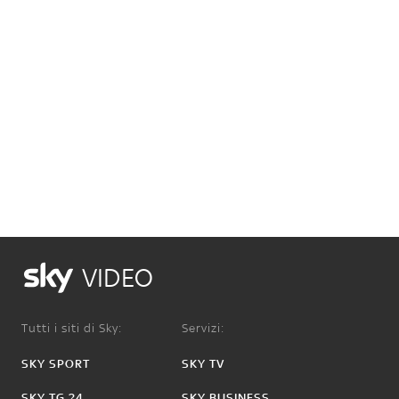
VIDEO
Tutti i siti di Sky:
Servizi:
SKY SPORT
SKY TV
SKY TG 24
SKY BUSINESS