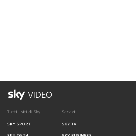
VIDEO
Tutti i siti di Sky:
Servizi:
SKY SPORT
SKY TV
SKY TG 24
SKY BUSINESS