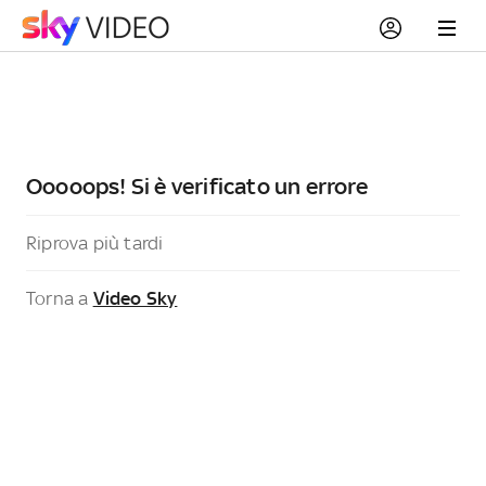
Ooooops! Si è verificato un errore
Riprova più tardi
Torna a
Video Sky