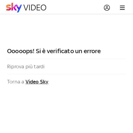
Ooooops! Si è verificato un errore
Riprova più tardi
Torna a
Video Sky