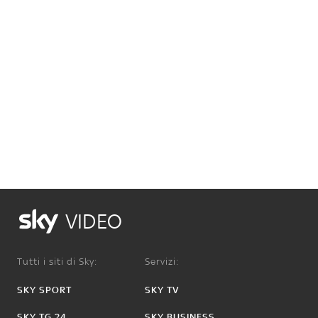
VIDEO
Tutti i siti di Sky:
Servizi:
SKY SPORT
SKY TV
SKY TG 24
SKY BUSINESS