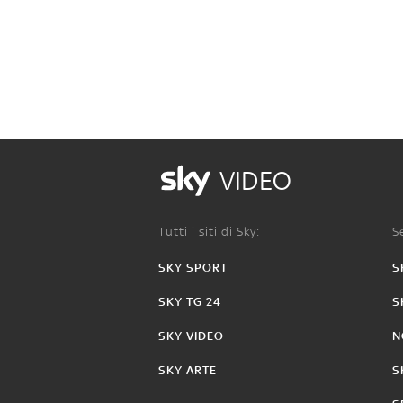
VIDEO
Tutti i siti di Sky:
Se
SKY SPORT
S
SKY TG 24
S
SKY VIDEO
N
SKY ARTE
S