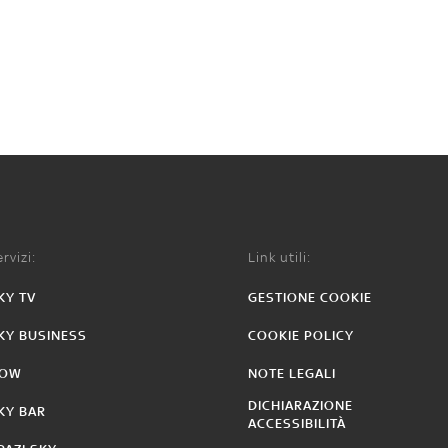
rvizi:
Link utili:
KY TV
GESTIONE COOKIE
KY BUSINESS
COOKIE POLICY
OW
NOTE LEGALI
DICHIARAZIONE
KY BAR
ACCESSIBILITÀ