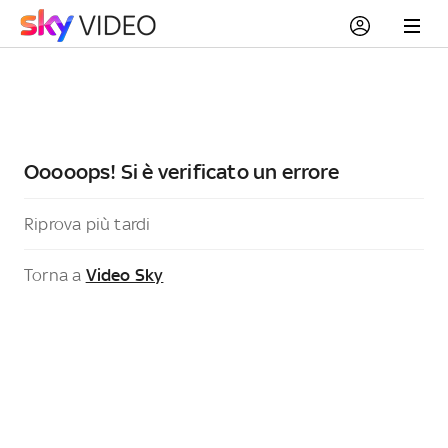
Ooooops! Si è verificato un errore
Riprova più tardi
Torna a
Video Sky