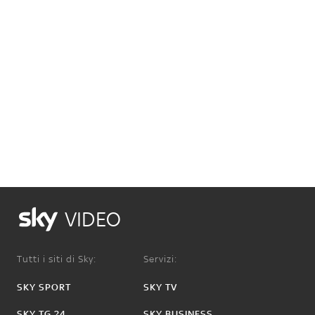
VIDEO
Tutti i siti di Sky:
Servizi:
SKY SPORT
SKY TV
SKY TG 24
SKY BUSINESS