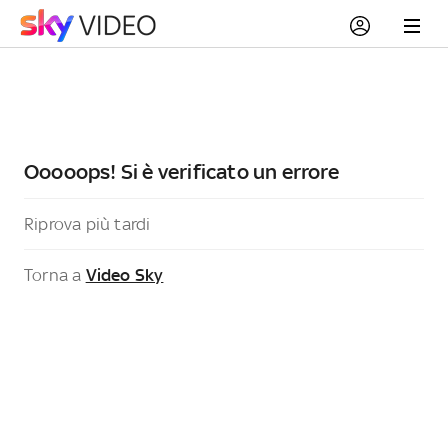
Ooooops! Si è verificato un errore
Riprova più tardi
Torna a
Video Sky