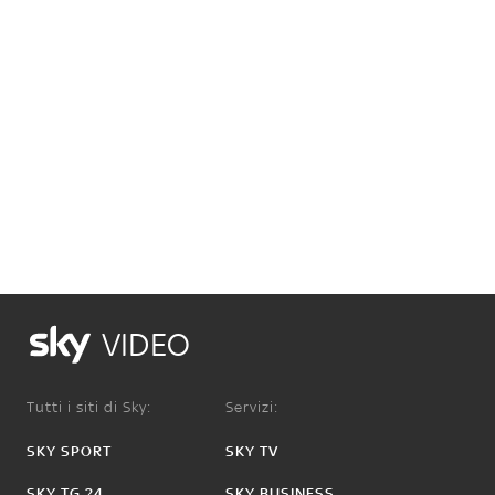
VIDEO
Tutti i siti di Sky:
Servizi:
SKY SPORT
SKY TV
SKY TG 24
SKY BUSINESS