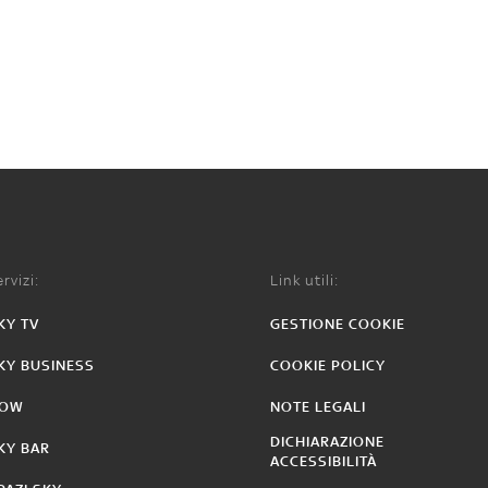
rvizi:
Link utili:
KY TV
GESTIONE COOKIE
KY BUSINESS
COOKIE POLICY
OW
NOTE LEGALI
DICHIARAZIONE
KY BAR
ACCESSIBILITÀ