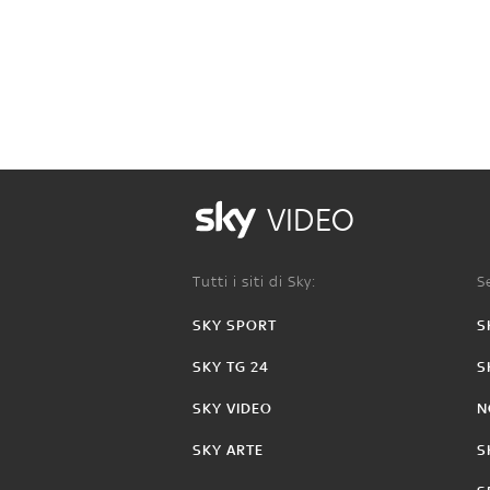
VIDEO
Tutti i siti di Sky:
Se
SKY SPORT
S
SKY TG 24
S
SKY VIDEO
N
SKY ARTE
S