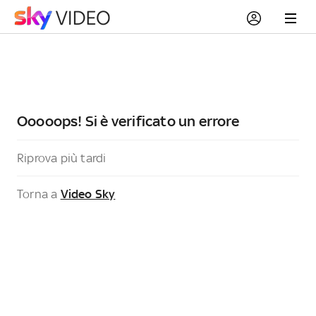
Ooooops! Si è verificato un errore
Riprova più tardi
Torna a
Video Sky