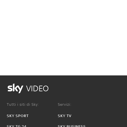
VIDEO
Tutti i siti di Sky:
Servizi:
SKY SPORT
SKY TV
SKY TG 24
SKY BUSINESS