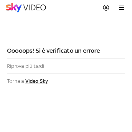
Ooooops! Si è verificato un errore
Riprova più tardi
Torna a
Video Sky