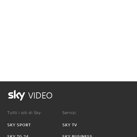
VIDEO
Tutti i siti di Sky:
Servizi:
SKY SPORT
SKY TV
SKY TG 24
SKY BUSINESS