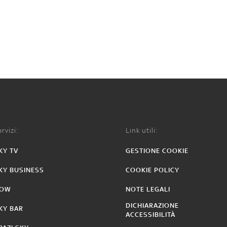
rvizi:
Link utili:
KY TV
GESTIONE COOKIE
KY BUSINESS
COOKIE POLICY
OW
NOTE LEGALI
DICHIARAZIONE
KY BAR
ACCESSIBILITÀ