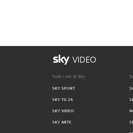
VIDEO
Tutti i siti di Sky:
Se
SKY SPORT
S
SKY TG 24
S
SKY VIDEO
N
SKY ARTE
S