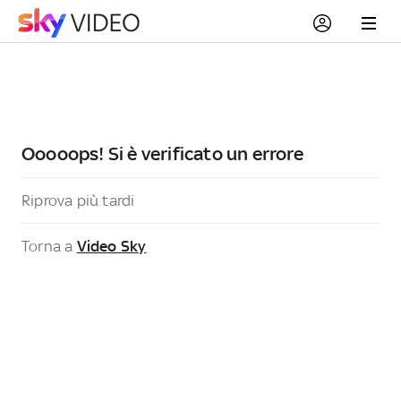
Ooooops! Si è verificato un errore
Riprova più tardi
Torna a
Video Sky