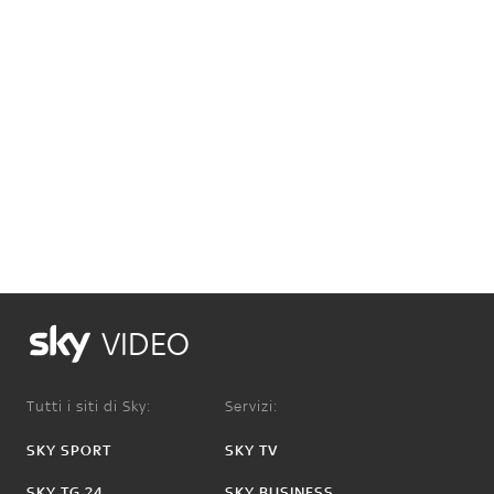
VIDEO
Tutti i siti di Sky:
Servizi:
SKY SPORT
SKY TV
SKY TG 24
SKY BUSINESS