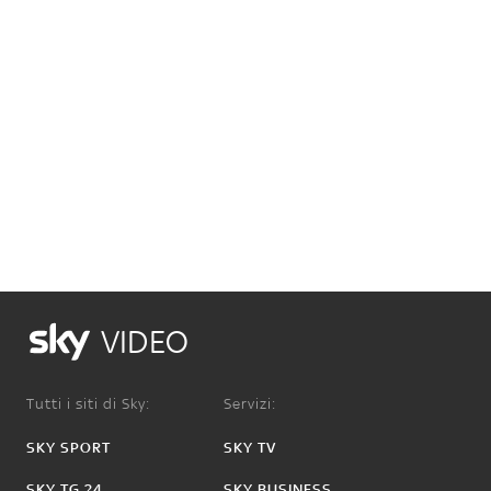
VIDEO
Tutti i siti di Sky:
Servizi:
SKY SPORT
SKY TV
SKY TG 24
SKY BUSINESS