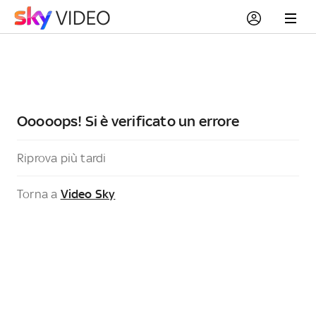
Ooooops! Si è verificato un errore
Riprova più tardi
Torna a
Video Sky