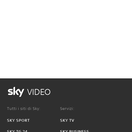
VIDEO
Tutti i siti di Sky:
Servizi:
SKY SPORT
SKY TV
SKY TG 24
SKY BUSINESS