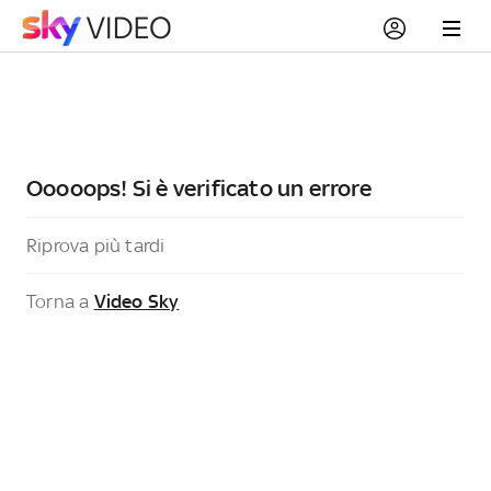
Ooooops! Si è verificato un errore
Riprova più tardi
Torna a
Video Sky