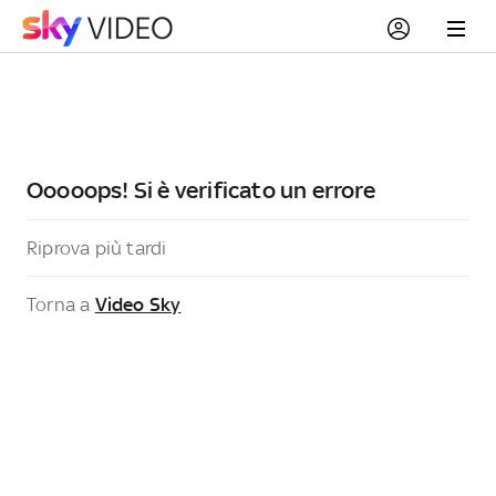
Ooooops! Si è verificato un errore
Riprova più tardi
Torna a
Video Sky