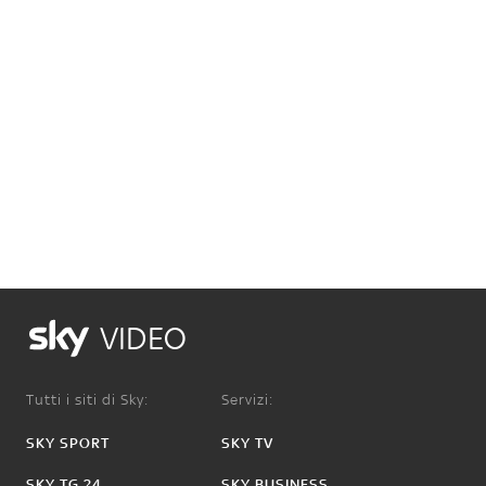
VIDEO
Tutti i siti di Sky:
Servizi:
SKY SPORT
SKY TV
SKY TG 24
SKY BUSINESS