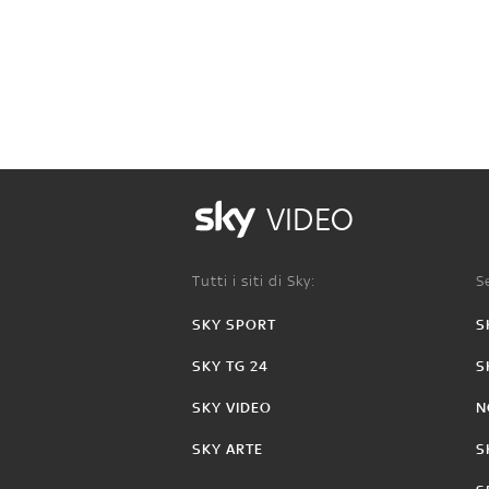
VIDEO
Tutti i siti di Sky:
Se
SKY SPORT
S
SKY TG 24
S
SKY VIDEO
N
SKY ARTE
S