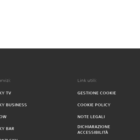
rvizi:
Link utili:
KY TV
GESTIONE COOKIE
KY BUSINESS
COOKIE POLICY
OW
NOTE LEGALI
DICHIARAZIONE
KY BAR
ACCESSIBILITÀ