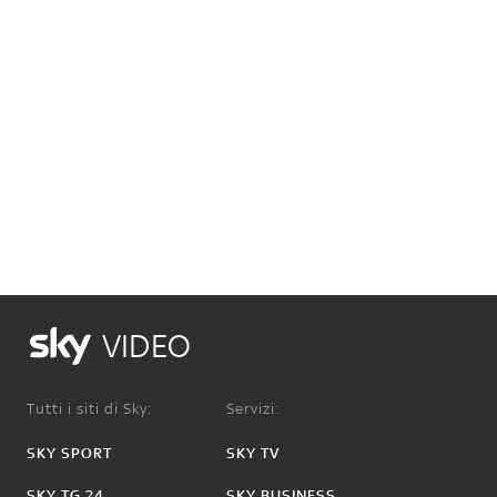
VIDEO
Tutti i siti di Sky:
Servizi:
SKY SPORT
SKY TV
SKY TG 24
SKY BUSINESS