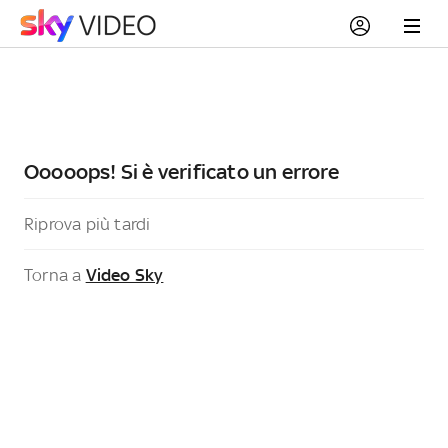
Ooooops! Si è verificato un errore
Riprova più tardi
Torna a
Video Sky