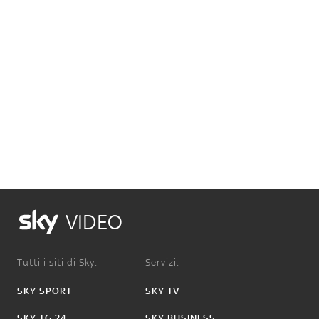
VIDEO
Tutti i siti di Sky:
Servizi:
SKY SPORT
SKY TV
SKY TG 24
SKY BUSINESS