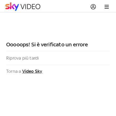
Ooooops! Si è verificato un errore
Riprova più tardi
Torna a
Video Sky