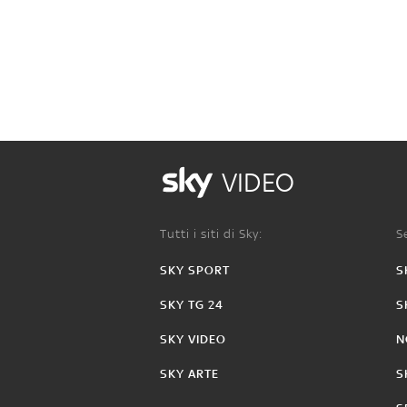
VIDEO
Tutti i siti di Sky:
Se
SKY SPORT
S
SKY TG 24
S
SKY VIDEO
N
SKY ARTE
S