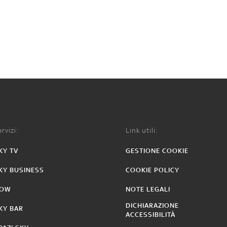
rvizi:
Link utili:
KY TV
GESTIONE COOKIE
KY BUSINESS
COOKIE POLICY
OW
NOTE LEGALI
DICHIARAZIONE
KY BAR
ACCESSIBILITÀ