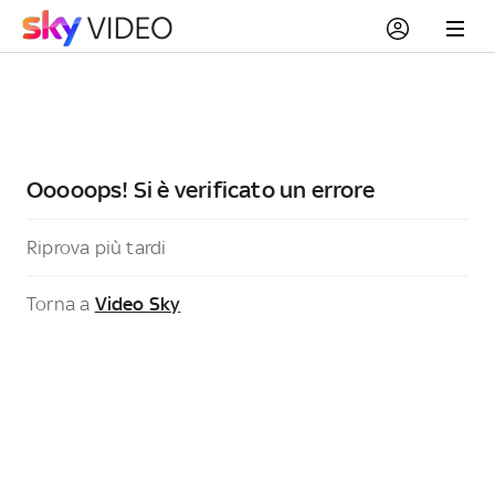
Ooooops! Si è verificato un errore
Riprova più tardi
Torna a
Video Sky