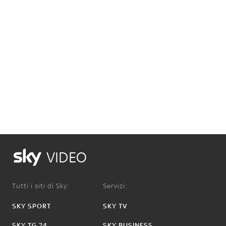
VIDEO
Tutti i siti di Sky:
Servizi:
SKY SPORT
SKY TV
SKY TG 24
SKY BUSINESS