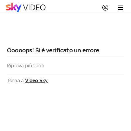
Ooooops! Si è verificato un errore
Riprova più tardi
Torna a
Video Sky