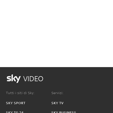
VIDEO
Tutti i siti di Sky:
Servizi:
SKY SPORT
SKY TV
SKY TG 24
SKY BUSINESS