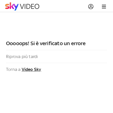
Ooooops! Si è verificato un errore
Riprova più tardi
Torna a
Video Sky