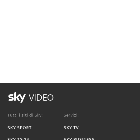
VIDEO
Tutti i siti di Sky:
Servizi:
SKY SPORT
SKY TV
SKY TG 24
SKY BUSINESS