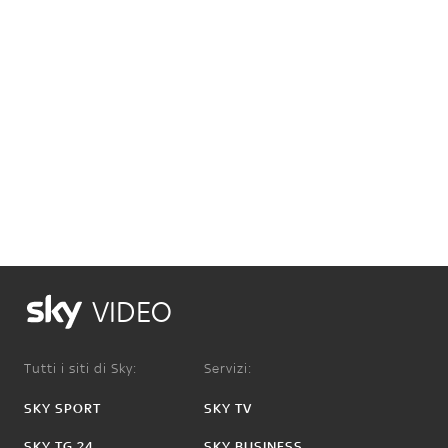
VIDEO
Tutti i siti di Sky:
Servizi:
SKY SPORT
SKY TV
SKY TG 24
SKY BUSINESS