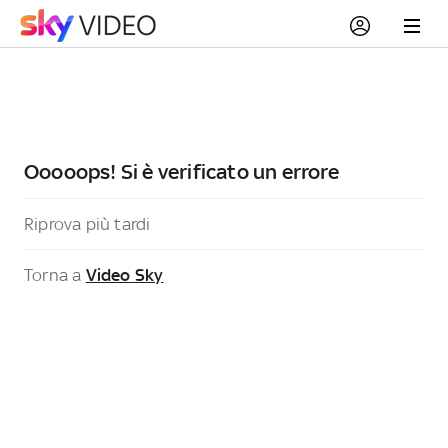
Ooooops! Si è verificato un errore
Riprova più tardi
Torna a
Video Sky