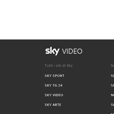
VIDEO
Tutti i siti di Sky:
Se
SKY SPORT
S
SKY TG 24
S
SKY VIDEO
N
SKY ARTE
S