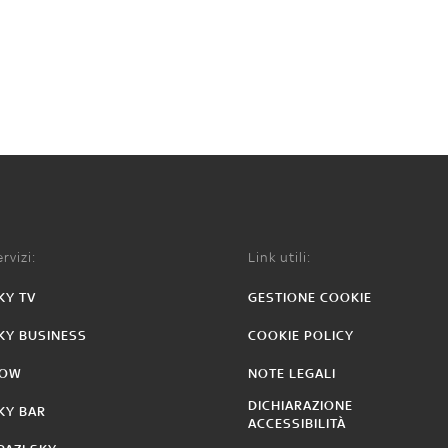
rvizi:
Link utili:
KY TV
GESTIONE COOKIE
KY BUSINESS
COOKIE POLICY
OW
NOTE LEGALI
DICHIARAZIONE
KY BAR
ACCESSIBILITÀ